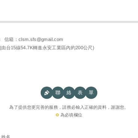
 信箱：clsm.sfs@gmail.com
由台15線54.7K轉進永安工業區內約200公尺)
聯
絡
表
單
為了提供您更完善的服務，請務必輸入正確的資料，謝謝您。
為必填欄位
姓名