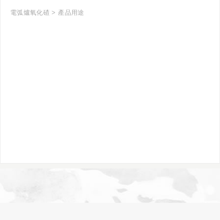
電弧爐氧化碴
產品用途